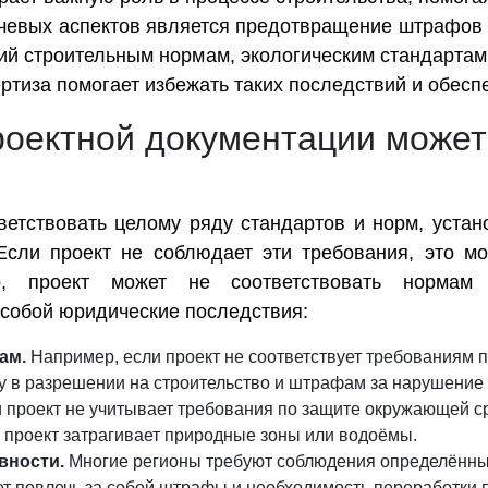
чевых аспектов является предотвращение штрафов и
ний строительным нормам, экологическим стандарта
пертиза помогает избежать таких последствий и обес
роектной документации может
етствовать целому ряду стандартов и норм, устан
Если проект не соблюдает эти требования, это м
ер, проект может не соответствовать нормам
 собой юридические последствия:
ам.
Например, если проект не соответствует требованиям п
азу в разрешении на строительство и штрафам за нарушение
 проект не учитывает требования по защите окружающей ср
 проект затрагивает природные зоны или водоёмы.
вности.
Многие регионы требуют соблюдения определённы
т повлечь за собой штрафы и необходимость переработки 